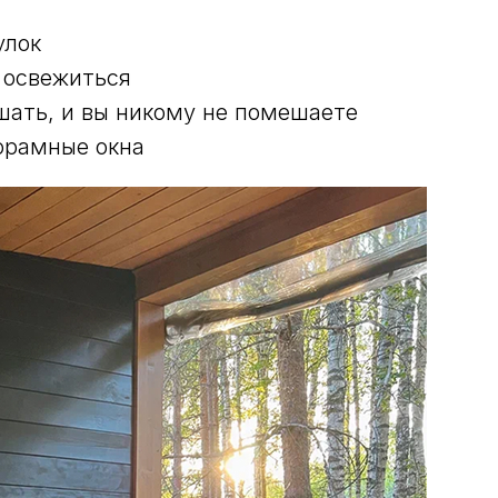
улок
 освежиться
шать, и вы никому не помешаете
орамные окна