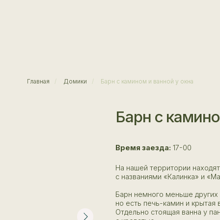
Главная
/
Домики
/
Барн с камином и ванной у окна
Барн с камином и ван
Время заезда:
17-00
На нашей территории находятся два домика б
с названиями «Калинка» и «Малинка», это д
Барн немного меньше других наших домиков,
но есть печь-камин и крытая веранда, более
Отдельно стоящая ванна у панорамного окна
с кроватью.
Уличная зона не отличается от других наших