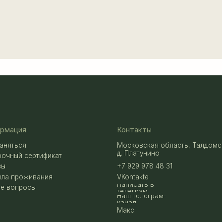
Контакты
Московская область, Талдомский район,
д. Платунино
сертификат
+7 929 978 48 31
живания
VKontakte
Написать в
осы
телеграм
Наш телеграм-
канал
Макс
аботку данных
Разработка сайта
енциальности