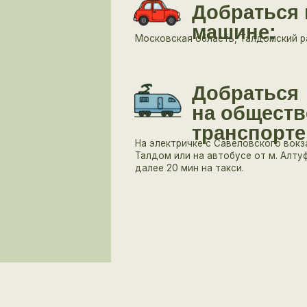
на общественном
транспорте:
На электричке с Савеловского вокзала до станции
Талдом или на автобусе от м. Алтуфьево г. Талдом
далее 20 мин на такси.