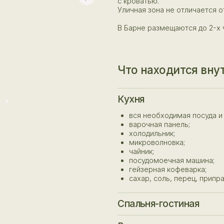
В Барне размещаются до 2-х человек.
Что находится внутри каждо
Кухня
вся необходимая посуда и столовые приб
варочная панель;
холодильник;
микроволновка;
чайник;
посудомоечная машина;
гейзерная кофеварка;
сахар, соль, перец, приправы, масло, чай,
Спальня-гостиная
проектор с большим экраном;
Ванная комната
ванная у окна;
обеденная зона;
душ;
двуспальная кровать.
Терраса и зона отдыха у каждого 
туалет;
полотенца;
гриль-очаг / кострище (вязанка дров пре
жидкое мыло;
Дополнительно
дополнительные дрова можно приобрести 