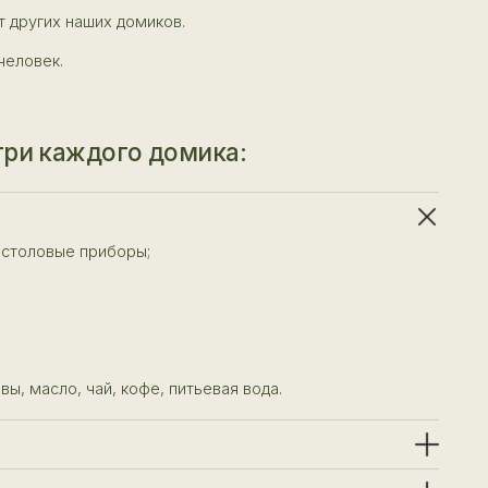
го домика:
оры;
 кофе, питьевая вода.
домика
доставляется в подарок, также
у нас или привезти с собой);