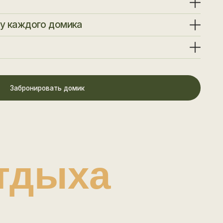
и привезти с собой;
ть домик
ыха
ино.