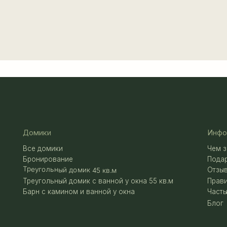
Домики
Информация
Все домики
Чем заняться
Бронирование
Подарочный 
Треугольный домик 45 кв.м
Отзывы
Треугольный домик с ванной у окна 55 кв.м
Правила про
Барн с камином и ванной у окна
Частые вопр
Блог
ИП (Глава КФХ) Картавых Владимир
Сергеевич
ИНН 381114552302
Согласие на обр
ОГРНИП 321774600608392
Политика конфид