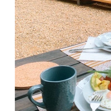
Информация
Чем заняться
Подарочный сертификат
Отзывы
Правила проживания
Частые вопросы
Блог
Контакты
Московская область, Талдомский район,
д. Платунино
+7 929 978 48 31
VKontakte
Написать в телеграм
Наш телеграм-канал
Макс