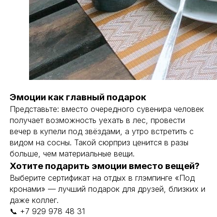
Согласие на обработку данных
Политика конфиденциальности
ИП (Глава КФХ) Картавых Владимир Сергеевич
ИНН 381114552302
ОГРНИП 321774600608392
Разработка сайта
Наверх
Эмоции как главный подарок
Представьте: вместо очередного сувенира человек
получает возможность уехать в лес, провести
вечер в купели под звёздами, а утро встретить с
видом на сосны. Такой сюрприз ценится в разы
больше, чем материальные вещи.
Хотите подарить эмоции вместо вещей?
Выберите сертификат на отдых в глэмпинге «Под
кронами» — лучший подарок для друзей, близких и
даже коллег.
📞 +7 929 978 48 31