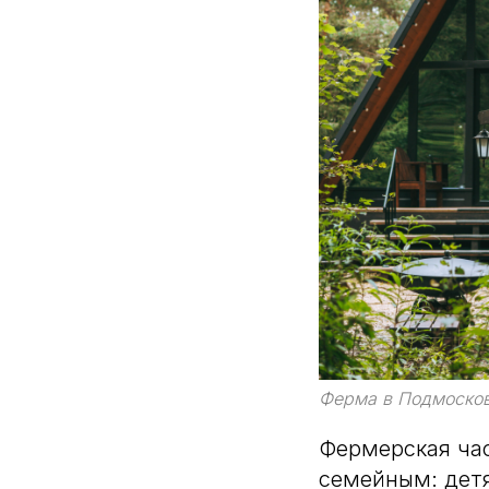
Ферма в Подмосков
Фермерская ча
семейным: детя