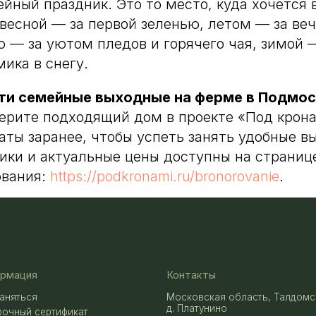
йный праздник. Это то место, куда хочется 
Контакты
 весной — за первой зеленью, летом — за ве
Московская область, Талдомский район,
д. Платунино
ю — за уютом пледов и горячего чая, зимой 
сертификат
+7 929 978 48 31
ика в снегу.
живания
VKontakte
Написать в
осы
телеграм
Наш телеграм-
ти семейные выходные на ферме в Подмос
канал
Макс
ерите подходящий дом в проекте «Под крон
аты заранее, чтобы успеть занять удобные в
ки и актуальные цены доступны на страниц
аботку данных
ования:
https://podkronami.ru/bronorovanie
.
Разработка сайта
енциальности