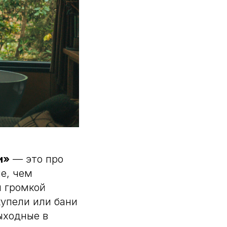
и»
— это про
е, чем
и громкой
купели или бани
ыходные в