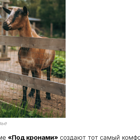
вье
рме
«Под кронами»
создают тот самый комф