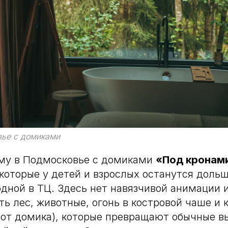
ье с домиками
рму в Подмосковье с домиками
«Под кронам
которые у детей и взрослых останутся дольш
дной в ТЦ. Здесь нет навязчивой анимации 
ть лес, животные, огонь в костровой чаше и 
 от домика), которые превращают обычные в