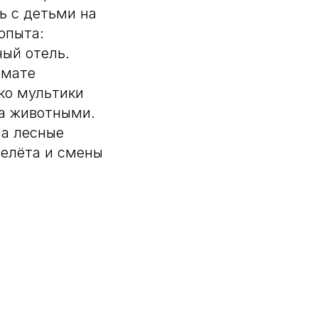
ь с детьми на
опыта:
ный отель.
рмате
ко мультики
за животными.
на лесные
релёта и смены