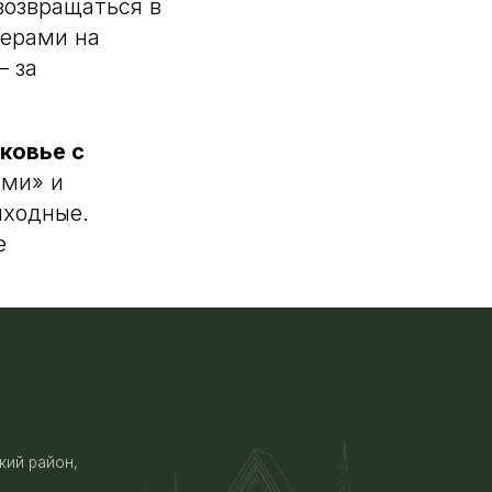
возвращаться в
черами на
— за
ковье с
ами» и
ыходные.
е
Наверх