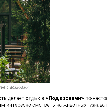
ье с домиками
сть делает отдых в
«Под кронами»
по‑наст
м интересно смотреть на животных, узнават