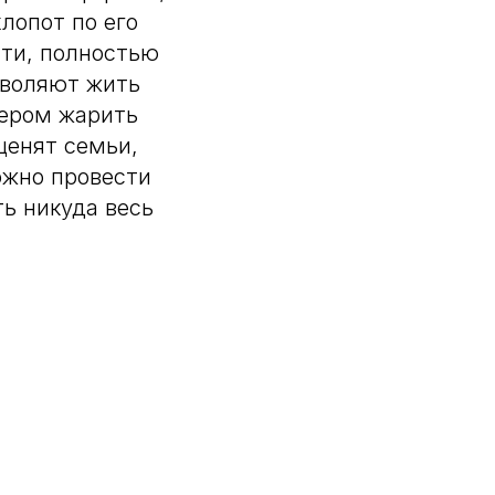
хлопот по его
ати, полностью
зволяют жить
чером жарить
ценят семьи,
ожно провести
ть никуда весь