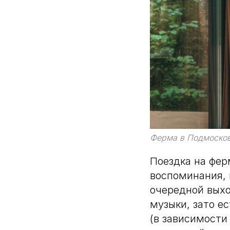
Ферма в Подмосков
Поездка на фе
воспоминания, 
очередной выхо
музыки, зато ес
(в зависимости