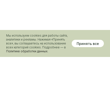
Мы используем cookies для работы сайта,
аналитики и рекламы. Нажимая «Принять
Принять все
все», вы соглашаетесь на использование
связаться с нами
Согласие на обработку данных
всех категорий cookies. Подробнее — в
Политике обработки данных.
Политика конфиденциальности
ИП (Глава КФХ) Картавых Владимир Сергеевич
ИНН 381114552302
ОГРНИП 321774600608392
Разработка сайта
Наверх