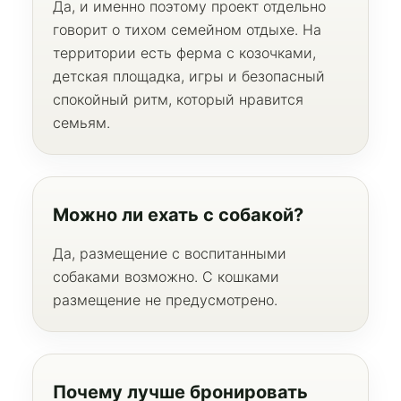
Да, и именно поэтому проект отдельно
говорит о тихом семейном отдыхе. На
территории есть ферма с козочками,
детская площадка, игры и безопасный
спокойный ритм, который нравится
семьям.
Можно ли ехать с собакой?
Домики
Треугольный домик 45 кв.м
Да, размещение с воспитанными
Треугольный домик с ванной у окна 55 кв.м
собаками возможно. С кошками
Барн с камином и ванной у окна
Бронирование
размещение не предусмотрено.
Все домики
Информация
Чем заняться
Почему лучше бронировать
Подарочный сертификат