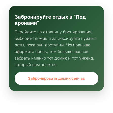
Согласие на обработку данных
Политика конфиденциальности
ИП (Глава КФХ) Картавых Владимир Сергеевич
ИНН 381114552302
Забронируйте отдых в “Под
ОГРНИП 321774600608392
кронами”
Разработка сайта
Наверх
Перейдите на страницу бронирования,
выберите домик и зафиксируйте нужные
даты, пока они доступны. Чем раньше
оформите бронь, тем больше шансов
забрать именно тот домик и тот уикенд,
который вам хочется.
Забронировать домик сейчас