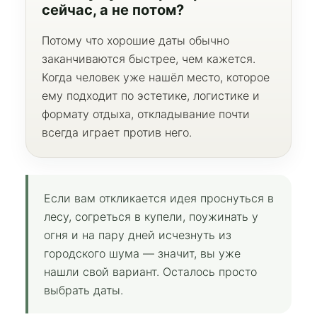
сейчас, а не потом?
Отзывы
Правила проживания
Частые вопросы
Потому что хорошие даты обычно
Блог
заканчиваются быстрее, чем кажется.
Когда человек уже нашёл место, которое
Контакты
ему подходит по эстетике, логистике и
Московская область, Талдомский район,
д. Платунино
формату отдыха, откладывание почти
+7 929 978 48 31
всегда играет против него.
VKontakte
Написать в телеграм
Наш телеграм-канал
Макс
Если вам откликается идея проснуться в
лесу, согреться в купели, поужинать у
огня и на пару дней исчезнуть из
городского шума — значит, вы уже
нашли свой вариант. Осталось просто
выбрать даты.