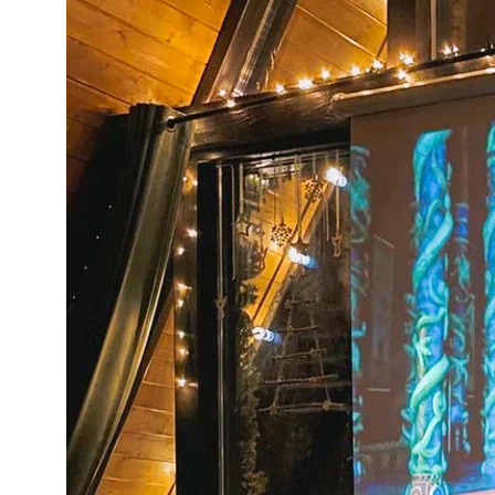
Написать в телеграм
Наш телеграм-канал
Макс
Согласие на обработку данных
Политика конфиденциальности
ИП (Глава КФХ) Картавых Владимир Сергеевич
ИНН 381114552302
ОГРНИП 321774600608392
Разработка сайта
Наверх