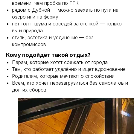
времени, чем пробка по ТТК
рядом с Дубной — можно заехать по пути на
Домики
озеро или на ферму
Треугольный домик 45 кв.м
нет толп, шума и соседей за стенкой — только
Треугольный домик с ванной у окна 55 кв.м
вы и природа
Барн с камином и ванной у окна
стиль, эстетика и уединение — без
Бронирование
Все домики
компромиссов
Кому подойдёт такой отдых?
Информация
Парам, которые хотят сбежать от города
Чем заняться
Тем, кто работает удалённо и ищет вдохновение
Подарочный сертификат
Родителям, которые мечтают о спокойствии
Отзывы
Всем, кто хочет перезагрузиться без самолётов и
Правила проживания
Частые вопросы
долгих сборов
Блог
Контакты
Московская область, Талдомский район,
д. Платунино
+7 929 978 48 31
VKontakte